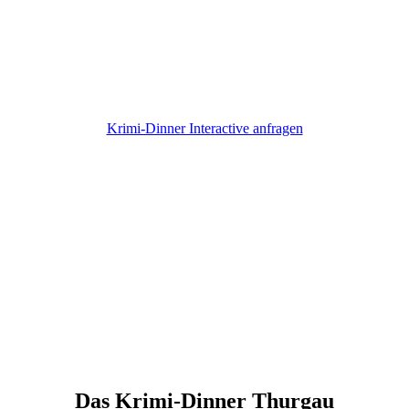
gesucht?
Entdeckt eure schauspielerischen Talente, die detektivische
Spürnase oder
lehnt euch zurück und beobachtet einfach das spannende Treiben.
Krimi-Dinner Interactive anfragen
Das Krimi-Dinner Thurgau