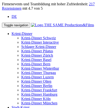
Firmenevents und Teambildung mit hoher Zufriedenheit:
217
Rezensionen
mit 4.7 von 5
DE
Toggle navigation
Krimi-Dinner
Krimi-Dinner Schweiz
Krimi-Dinner Interactive
Schlager Krimi-Dinner
Krimi-Dinner Pilatus
Krimi-Dinner Zürich
Krimi-Dinner Basel
Krimi-Dinner Bern
Krimi-Dinner Winterthur
Krimi-Dinner Thurgau
Krimi-Dinner Luzern
Krimi-Dinner Olten
Krimi-Dinner Berlin
Krimi-Dinner Frankfurt
Krimi-Dinner Hamburg
Krimi-Dinner Köln
Krimi-Dinner München
Stadt-Krimi