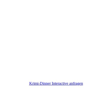
So ein Krimi-Dinner habt ihr noch nie
erlebt!
Krimi-Dinner Interactive anfragen