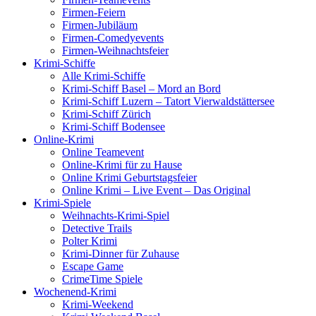
Firmen-Feiern
Firmen-Jubiläum
Firmen-Comedyevents
Firmen-Weihnachtsfeier
Krimi-Schiffe
Alle Krimi-Schiffe
Krimi-Schiff Basel – Mord an Bord
Krimi-Schiff Luzern – Tatort Vierwaldstättersee
Krimi-Schiff Zürich
Krimi-Schiff Bodensee
Online-Krimi
Online Teamevent
Online-Krimi für zu Hause
Online Krimi Geburtstagsfeier
Online Krimi – Live Event – Das Original
Krimi-Spiele
Weihnachts-Krimi-Spiel
Detective Trails
Polter Krimi
Krimi-Dinner für Zuhause
Escape Game
CrimeTime Spiele
Wochenend-Krimi
Krimi-Weekend