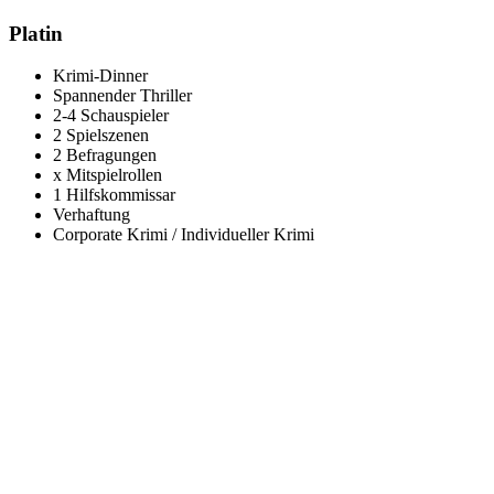
Platin
Krimi-Dinner
Spannender Thriller
2-4 Schauspieler
2 Spielszenen
2 Befragungen
x Mitspielrollen
1 Hilfskommissar
Verhaftung
Corporate Krimi / Individueller Krimi
Ruf uns an und wir finden das perfekte
Paket für dich!