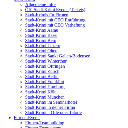
Allgemeine Infos
Öff. Stadt-Krimi Events (Tickets)
Stadt-Krimis für Firmen
Stadt-Krimi mit CEO Entführung
Stadt-Krimi mit CEO Verhaftung
Stadt-Krimi Aarau
Stadt-Krimi Basel
Stadt-Krimi Bern
Stadt-Krimi Luzern
Stadt-Krimi Olten
Stadt-Krimi Sankt Gallen-Bodensee
Stadt-Krimi Winterthur
Stadt-Krimi Oftringen
Stadt-Krimi Zürich
Stadt-Krimi Berlin
Stadt-Krimi Frankfurt
Stadt-Krimi Hamburg
Stadt-Krimi Köln
Stadt-Krimi München
Stadt-Krimi im Seminarhotel
Stadt-Krimi in deiner Firma
Stadt-Krimi – Orte oder Tatorte
Firmen-Events
Firmen-Teambuilding
Firmen-Teamevents