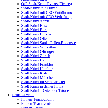
Öff. Stadt-Krimi Events (Tickets)
Stadt-Krimis für Firmen
Stadt-Krimi mit CEO Entführung
Stadt-Krimi mit CEO Verhaftung
Stadt-Krimi Aarau
Stadt-Krimi Basel
Stadt-Krimi Bern
Stadt-Krimi Luzern
Stadt-Krimi Olten
Stadt-Krimi Sankt Gallen-Bodensee
Stadt-Krimi Winterthur
Stadt-Krimi Oftringen
Stadt-Krimi Zürich
Stadt-Krimi Berlin
Stadt-Krimi Frankfurt
Stadt-Krimi Hamburg
Stadt-Krimi Köln
Stadt-Krimi München
Stadt-Krimi im Seminarhotel
Stadt-Krimi in deiner Firma
Stadt-Krimi – Orte oder Tatorte
Firmen-Events
Firmen-Teambuilding
Firmen-Teamevents
Firmen-Feiern