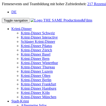
Firmenevents und Teambildung mit hoher Zufriedenheit:
217 Rezens
DE
Toggle navigation
Krimi-Dinner
Krimi-Dinner Schweiz
Krimi-Dinner Interactive
Schlager Krimi-Dinner
Krimi-Dinner Pilatus
Krimi-Dinner Zürich
Krimi-Dinner Basel
Krimi-Dinner Bern
Krimi-Dinner Winterthur
Krimi-Dinner Thurgau
Krimi-Dinner Luzern
Krimi-Dinner Olten
Krimi-Dinner Berlin
Krimi-Dinner Frankfurt
Krimi-Dinner Hamburg
Krimi-Dinner Köln
Krimi-Dinner München
Stadt-Krimi
Allgemeine Infos