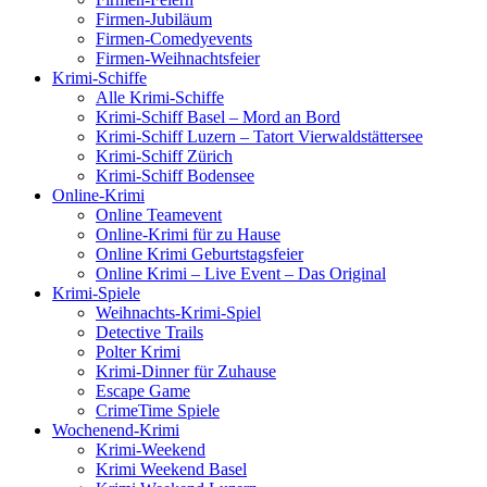
Firmen-Jubiläum
Firmen-Comedyevents
Firmen-Weihnachtsfeier
Krimi-Schiffe
Alle Krimi-Schiffe
Krimi-Schiff Basel – Mord an Bord
Krimi-Schiff Luzern – Tatort Vierwaldstättersee
Krimi-Schiff Zürich
Krimi-Schiff Bodensee
Online-Krimi
Online Teamevent
Online-Krimi für zu Hause
Online Krimi Geburtstagsfeier
Online Krimi – Live Event – Das Original
Krimi-Spiele
Weihnachts-Krimi-Spiel
Detective Trails
Polter Krimi
Krimi-Dinner für Zuhause
Escape Game
CrimeTime Spiele
Wochenend-Krimi
Krimi-Weekend
Krimi Weekend Basel