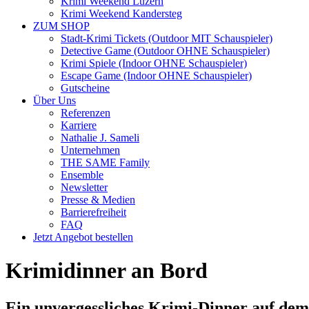
Krimi Weekend Luzern
Krimi Weekend Kandersteg
ZUM SHOP
Stadt-Krimi Tickets (Outdoor MIT Schauspieler)
Detective Game (Outdoor OHNE Schauspieler)
Krimi Spiele (Indoor OHNE Schauspieler)
⁠⁠Escape Game (Indoor OHNE Schauspieler)
Gutscheine
Über Uns
Referenzen
Karriere
Nathalie J. Sameli
Unternehmen
THE SAME Family
Ensemble
Newsletter
Presse & Medien
Barrierefreiheit
FAQ
Jetzt Angebot bestellen
Krimidinner an Bord
Ein unvergessliches Krimi-Dinner auf de