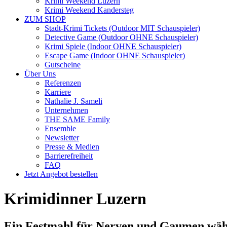
Krimi Weekend Luzern
Krimi Weekend Kandersteg
ZUM SHOP
Stadt-Krimi Tickets (Outdoor MIT Schauspieler)
Detective Game (Outdoor OHNE Schauspieler)
Krimi Spiele (Indoor OHNE Schauspieler)
⁠⁠Escape Game (Indoor OHNE Schauspieler)
Gutscheine
Über Uns
Referenzen
Karriere
Nathalie J. Sameli
Unternehmen
THE SAME Family
Ensemble
Newsletter
Presse & Medien
Barrierefreiheit
FAQ
Jetzt Angebot bestellen
Krimidinner Luzern
Ein Festmahl für Nerven und Gaumen währ