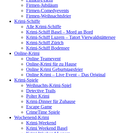
Firmen-Jubiläum
Firmen-Comedyevents
Firmen-Weihnachtsfeier
Krimi-Schiffe
Alle Krimi-Schiffe
Krimi-Schiff Basel – Mord an Bord
Krimi-Schiff Luzern – Tatort Vierwaldstättersee
Krimi-Schiff Zürich
Krimi-Schiff Bodensee
Online-Krimi
Online Teamevent
Online-Krimi für zu Hause
Online Krimi Geburtstagsfeier
Online Krimi – Live Event – Das Original
Krimi-Spiele
Weihnachts-Krimi-Spiel
Detective Trails
Polter Krimi
Krimi-Dinner für Zuhause
Escape Game
CrimeTime Spiele
Wochenend-Krimi
Krimi-Weekend
Krimi Weekend Basel