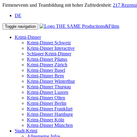
Firmenevents und Teambildung mit hoher Zufriedenheit:
217 Rezens
DE
Toggle navigation
Krimi-Dinner
Krimi-Dinner Schweiz
Krimi-Dinner Interactive
Schlager Krimi-Dinner
Krimi-Dinner Pilatus
Krimi-Dinner Zürich
Krimi-Dinner Basel
Krimi-Dinner Bern
Krimi-Dinner Winterthur
Krimi-Dinner Thurgau
Krimi-Dinner Luzern
Krimi-Dinner Olten
Krimi-Dinner Berlin
Krimi-Dinner Frankfurt
Krimi-Dinner Hamburg
Krimi-Dinner Köln
Krimi-Dinner München
Stadt-Krimi
Allgemeine Infos