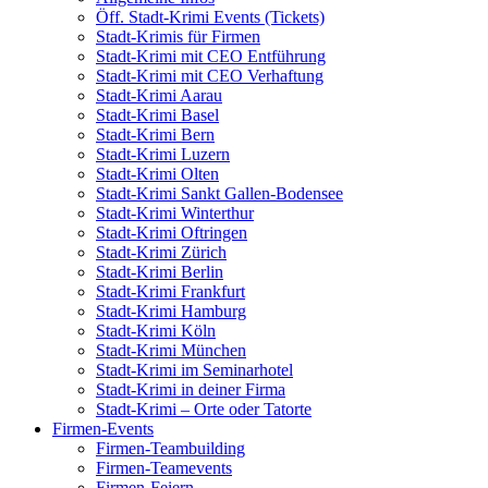
Öff. Stadt-Krimi Events (Tickets)
Stadt-Krimis für Firmen
Stadt-Krimi mit CEO Entführung
Stadt-Krimi mit CEO Verhaftung
Stadt-Krimi Aarau
Stadt-Krimi Basel
Stadt-Krimi Bern
Stadt-Krimi Luzern
Stadt-Krimi Olten
Stadt-Krimi Sankt Gallen-Bodensee
Stadt-Krimi Winterthur
Stadt-Krimi Oftringen
Stadt-Krimi Zürich
Stadt-Krimi Berlin
Stadt-Krimi Frankfurt
Stadt-Krimi Hamburg
Stadt-Krimi Köln
Stadt-Krimi München
Stadt-Krimi im Seminarhotel
Stadt-Krimi in deiner Firma
Stadt-Krimi – Orte oder Tatorte
Firmen-Events
Firmen-Teambuilding
Firmen-Teamevents
Firmen-Feiern